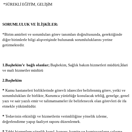
*SÜREKLİ EĞİTİM, GELİŞİM
SORUMLULUK VE İLİŞKİLER:
*Birim amirleri ve sorumluları görev tanımları doğrultusunda, gerektiğinde
diğer birimlerle bilgi alışverişinde bulunarak sorumluluklarını yerine
getirmektedir.
1.Başhekim’e bağlı olanlar;
Başhekim, Sağlık bakım hizmetleri müdürü,İdari
ve mali hizmetler müdürü
2.Başhekim
*
Kamu hastaneleri birliklerinde görevli idareciler belirlenmiş görev, yetki ve
sorumlulukları ile birlikte, Kurumca yürürlüğe konulacak tebliğ, genelge, genel
yazı ve sair yazılı emir ve talimatnameler ile belirlenecek olan görevleri de ifa
etmekle yükümlüdür.
*
Tedavinin etkinliği ve hizmetlerin verimliliğine yönelik izleme,
değerlendirme yapıp faaliyet raporu düzenlemek.
*
Tıbbi hizmetlere yönelik kurul, konsey, komite ve komisyonların çalışma