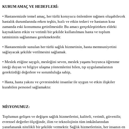
KURUM AMAÇ VE HEDEFLERİ:
• Hastanemizde temel amaç, her türlü koruyucu önlemlere rağmen oluşabilecek
hastalık durumlarında erken teşhis, hızlı ve etkin tedavi ve hastanın kısa
zamanda eski konumuna getirilmesidir. Bu amacı gerçekleştirirken eldeki
kaynakların etkin ve verimli bir şekilde kullanılması hasta ve toplum
tatmininin sağlanması gerekmektedir.
• Hastanemizde sunulan her türlü sağlık hizmetinin, hasta memnuniyetini
sağlayacak şekilde verilmesini sağlamak.
• Meslek etiğine saygılı, mesleğini seven, meslek yaşamı boyunca öğrenme
isteği duyan ve bilgiye ulaşma yöntemlerini bilen, tıp uygulamalarının
gerektirdiği değerlere ve sorumluluğa sahip,
• Hasta, hasta yakını ve çevresindeki insanlar ile uygun ve etkin ilişkiler
kurabilen personel sağlamaktır.
MİSYONUMUZ:
Toplumun gelişen ve değişen sağlık hizmetlerini, kaliteli, verimli, güvenilir,
evrensel değerler ölçeğinde, ilim ve teknolojinin tüm imkânlarından
yararlanarak nitelikli bir şekilde vermektir. Sağlık hizmetlerinin, her insanın en