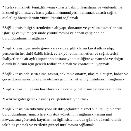
*
Refakat hizmeti, temizlik, yemek, hasta bakımı, karşılama ve yönlendirme
hizmeti gibi hasta ve hasta yakını memnuniyetini artırmak amaçlı sağlık
otelciliği hizmetlerinin yürütülmesini sağlamak.
*
Sağlık tesisi bilgi sistemlerinin alt yapı, donanım ve yazılım hizmetlerinin
işbirliği ve uyum içerisinde yürütülmesini ve her an çalışır halde
bulundurulmasını sağlamak.
*
Sağlık tesisi içerisinde görev yeri ve değişikliklerini kayıt altına alıp,
personelin her türlü özlük işleri, evrak yönetim hizmetleri ve sağlık tesisi
faaliyetlerine ait aylık raporların hastane yöneticiliğine zamanında ve doğru
olarak bildirimi için gerekli tedbirleri almak ve kontrolünü yapmak.
*
Sağlık tesisinde satın alma, taşınır, bakım ve onarım, ulaşım, iletişim, bahçe ve
çevre düzenlemesi, morg ve otopark gibi hizmetlerin yürütülmesini sağlamak.
*
Sağlık tesisi bütçesini hazırlayarak hastane yöneticisinin onayına sunmak.
*
Gelir ve gider gerçekleşme iş ve işlemlerini yürütmek.
*
Sağlık tesisinin tüketime yönelik ihtiyaçlarının hizmet sunumu için hazır
bulundurulması amacıyla etkin stok yönetimini sağlamak, taşınır mal
mevzuatına göre stok kayıtlarının ilgili sistemlerden günlük düzenli olarak
takibini yapmak ve verilerin güncel tutulmasını sağlamak.