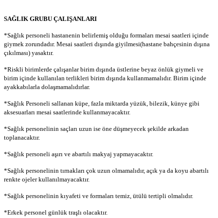
SAĞLIK GRUBU ÇALIŞANLARI
*Sağlık personeli hastanenin belirlemiş olduğu formaları mesai saatleri içinde
giymek zorundadır. Mesai saatleri dışında giyilmesi(hastane bahçesinin dışına
çıkılması) yasaktır.
*Riskli birimlerde çalışanlar birim dışında üstlerine beyaz önlük giymeli ve
birim içinde kullanılan terlikleri birim dışında kullanmamalıdır. Birim içinde
ayakkabılarla dolaşmamalıdırlar.
*Sağlık Personeli sallanan küpe, fazla miktarda yüzük, bilezik, künye gibi
aksesuarları mesai saatlerinde kullanmayacaktır.
*Sağlık personelinin saçları uzun ise öne düşmeyecek şekilde arkadan
toplanacaktır.
*Sağlık personeli aşırı ve abartılı makyaj yapmayacaktır.
*Sağlık personelinin tırnakları çok uzun olmamalıdır, açık ya da koyu abartılı
renkte ojeler kullanılmayacaktır.
*Sağlık personelinin kıyafeti ve formaları temiz, ütülü tertipli olmalıdır.
*Erkek personel günlük traşlı olacaktır.