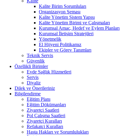
Kalite
Kalite Birim Sorumluları
Organizasyon Şeması
Kalite Yönetim Sistem Yapısı
Kalite Yönetim Birimi ve Çalışmaları
Kurumsal Amaç, Hedef ve Eylem Planları
Kurumsal İletişim Stratejileri
Yönetmelik
El Hijyeni Politikamız
Ekipler ve Görev Tanımları
Teknik Servis
Güvenlik
Özellikli Birimler
Evde Sağlık Hizmetleri
Servis
Diyaliz
Dilek ve Önerileriniz
Bilgilendirme
Eğitim Planı
Eğitim Dökümanları
Ziyaretçi Saatleri
Pol Çalışma Saatleri
Ziyaretçi Kuralları
Refakatçi Kuralları
Hasta Hakları ve Sorumlulukları