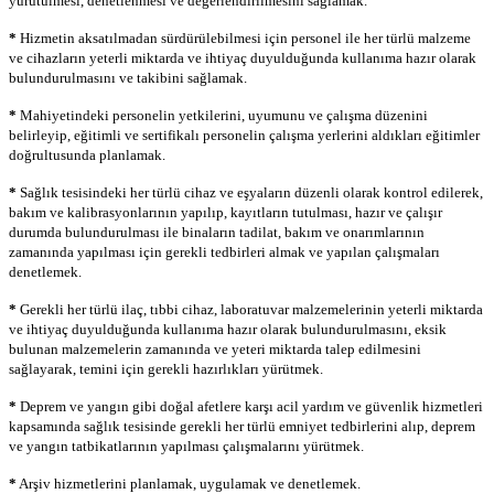
yürütülmesi, denetlenmesi ve değerlendirilmesini sağlamak.
*
Hizmetin aksatılmadan sürdürülebilmesi için personel ile her türlü malzeme
ve cihazların yeterli miktarda ve ihtiyaç duyulduğunda kullanıma hazır olarak
bulundurulmasını ve takibini sağlamak.
*
Mahiyetindeki personelin yetkilerini, uyumunu ve çalışma düzenini
belirleyip, eğitimli ve sertifikalı personelin çalışma yerlerini aldıkları eğitimler
doğrultusunda planlamak.
*
Sağlık tesisindeki her türlü cihaz ve eşyaların düzenli olarak kontrol edilerek,
bakım ve kalibrasyonlarının yapılıp, kayıtların tutulması, hazır ve çalışır
durumda bulundurulması ile binaların tadilat, bakım ve onarımlarının
zamanında yapılması için gerekli tedbirleri almak ve yapılan çalışmaları
denetlemek.
*
Gerekli her türlü ilaç, tıbbi cihaz, laboratuvar malzemelerinin yeterli miktarda
ve ihtiyaç duyulduğunda kullanıma hazır olarak bulundurulmasını, eksik
bulunan malzemelerin zamanında ve yeteri miktarda talep edilmesini
sağlayarak, temini için gerekli hazırlıkları yürütmek.
*
Deprem ve yangın gibi doğal afetlere karşı acil yardım ve güvenlik hizmetleri
kapsamında sağlık tesisinde gerekli her türlü emniyet tedbirlerini alıp, deprem
ve yangın tatbikatlarının yapılması çalışmalarını yürütmek.
*
Arşiv hizmetlerini planlamak, uygulamak ve denetlemek.