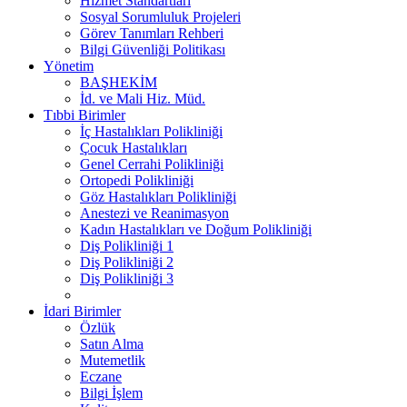
Hizmet Standartları
Sosyal Sorumluluk Projeleri
Görev Tanımları Rehberi
Bilgi Güvenliği Politikası
Yönetim
BAŞHEKİM
İd. ve Mali Hiz. Müd.
Tıbbi Birimler
İç Hastalıkları Polikliniği
Çocuk Hastalıkları
Genel Cerrahi Polikliniği
Ortopedi Polikliniği
Göz Hastalıkları Polikliniği
Anestezi ve Reanimasyon
Kadın Hastalıkları ve Doğum Polikliniği
Diş Polikliniği 1
Diş Polikliniği 2
Diş Polikliniği 3
İdari Birimler
Özlük
Satın Alma
Mutemetlik
Eczane
Bilgi İşlem