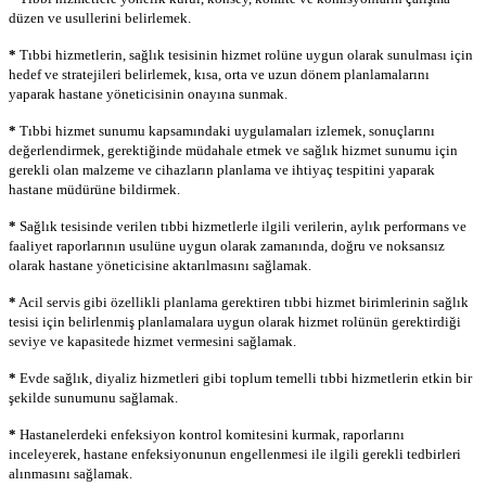
düzen ve usullerini belirlemek.
*
Tıbbi hizmetlerin, sağlık tesisinin hizmet rolüne uygun olarak sunulması için
hedef ve stratejileri belirlemek, kısa, orta ve uzun dönem planlamalarını
yaparak hastane yöneticisinin onayına sunmak.
*
Tıbbi hizmet sunumu kapsamındaki uygulamaları izlemek, sonuçlarını
değerlendirmek, gerektiğinde müdahale etmek ve sağlık hizmet sunumu için
gerekli olan malzeme ve cihazların planlama ve ihtiyaç tespitini yaparak
hastane müdürüne bildirmek.
*
Sağlık tesisinde verilen tıbbi hizmetlerle ilgili verilerin, aylık performans ve
faaliyet raporlarının usulüne uygun olarak zamanında, doğru ve noksansız
olarak hastane yöneticisine aktarılmasını sağlamak.
*
Acil servis gibi özellikli planlama gerektiren tıbbi hizmet birimlerinin sağlık
tesisi için belirlenmiş planlamalara uygun olarak hizmet rolünün gerektirdiği
seviye ve kapasitede hizmet vermesini sağlamak.
*
Evde sağlık, diyaliz hizmetleri gibi toplum temelli tıbbi hizmetlerin etkin bir
şekilde sunumunu sağlamak.
*
Hastanelerdeki enfeksiyon kontrol komitesini kurmak, raporlarını
inceleyerek, hastane enfeksiyonunun engellenmesi ile ilgili gerekli tedbirleri
alınmasını sağlamak.