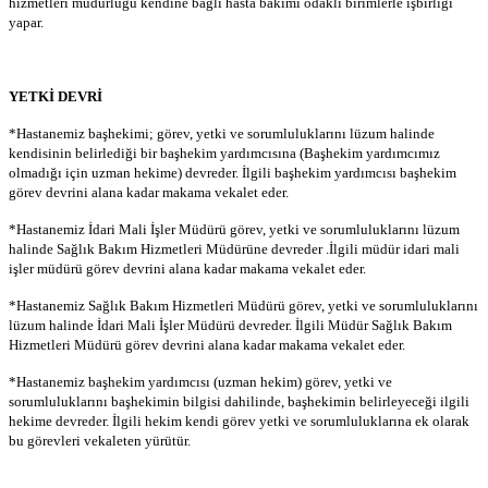
hizmetleri müdürlüğü kendine bağlı hasta bakımı odaklı birimlerle işbirliği
yapar.
YETKİ DEVRİ
*Hastanemiz başhekimi; görev, yetki ve sorumluluklarını lüzum halinde
kendisinin belirlediği bir başhekim yardımcısına (Başhekim yardımcımız
olmadığı için uzman hekime) devreder. İlgili başhekim yardımcısı başhekim
görev devrini alana kadar makama vekalet eder.
*Hastanemiz İdari Mali İşler Müdürü görev, yetki ve sorumluluklarını lüzum
halinde Sağlık Bakım Hizmetleri Müdürüne devreder .İlgili müdür idari mali
işler müdürü görev devrini alana kadar makama vekalet eder.
*Hastanemiz Sağlık Bakım Hizmetleri Müdürü görev, yetki ve sorumluluklarını
lüzum halinde İdari Mali İşler Müdürü devreder. İlgili Müdür Sağlık Bakım
Hizmetleri Müdürü görev devrini alana kadar makama vekalet eder.
*Hastanemiz başhekim yardımcısı (uzman hekim) görev, yetki ve
sorumluluklarını başhekimin bilgisi dahilinde, başhekimin belirleyeceği ilgili
hekime devreder. İlgili hekim kendi görev yetki ve sorumluluklarına ek olarak
bu görevleri vekaleten yürütür.