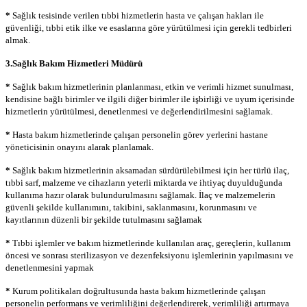
*
Sağlık tesisinde verilen tıbbi hizmetlerin hasta ve çalışan hakları ile
güvenliği, tıbbi etik ilke ve esaslarına göre yürütülmesi için gerekli tedbirleri
almak.
3.Sağlık Bakım Hizmetleri Müdürü
*
Sağlık bakım hizmetlerinin planlanması, etkin ve verimli hizmet sunulması,
kendisine bağlı birimler ve ilgili diğer birimler ile işbirliği ve uyum içerisinde
hizmetlerin yürütülmesi, denetlenmesi ve değerlendirilmesini sağlamak.
*
Hasta bakım hizmetlerinde çalışan personelin görev yerlerini hastane
yöneticisinin onayını alarak planlamak.
*
Sağlık bakım hizmetlerinin aksamadan sürdürülebilmesi için her türlü ilaç,
tıbbi sarf, malzeme ve cihazların yeterli miktarda ve ihtiyaç duyulduğunda
kullanıma hazır olarak bulundurulmasını sağlamak. İlaç ve malzemelerin
güvenli şekilde kullanımını, takibini, saklanmasını, korunmasını ve
kayıtlarının düzenli bir şekilde tutulmasını sağlamak
*
Tıbbi işlemler ve bakım hizmetlerinde kullanılan araç, gereçlerin, kullanım
öncesi ve sonrası sterilizasyon ve dezenfeksiyonu işlemlerinin yapılmasını ve
denetlenmesini yapmak
*
Kurum politikaları doğrultusunda hasta bakım hizmetlerinde çalışan
personelin performans ve verimliliğini değerlendirerek, verimliliği artırmaya