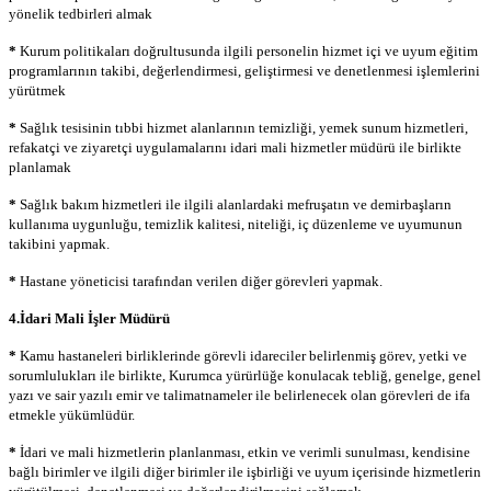
yönelik tedbirleri almak
*
Kurum politikaları doğrultusunda ilgili personelin hizmet içi ve uyum eğitim
programlarının takibi, değerlendirmesi, geliştirmesi ve denetlenmesi işlemlerini
yürütmek
*
Sağlık tesisinin tıbbi hizmet alanlarının temizliği, yemek sunum hizmetleri,
refakatçi ve ziyaretçi uygulamalarını idari mali hizmetler müdürü ile birlikte
planlamak
*
Sağlık bakım hizmetleri ile ilgili alanlardaki mefruşatın ve demirbaşların
kullanıma uygunluğu, temizlik kalitesi, niteliği, iç düzenleme ve uyumunun
takibini yapmak.
*
Hastane yöneticisi tarafından verilen diğer görevleri yapmak.
4.İdari Mali İşler Müdürü
*
Kamu hastaneleri birliklerinde görevli idareciler belirlenmiş görev, yetki ve
sorumlulukları ile birlikte, Kurumca yürürlüğe konulacak tebliğ, genelge, genel
yazı ve sair yazılı emir ve talimatnameler ile belirlenecek olan görevleri de ifa
etmekle yükümlüdür.
*
İdari ve mali hizmetlerin planlanması, etkin ve verimli sunulması, kendisine
bağlı birimler ve ilgili diğer birimler ile işbirliği ve uyum içerisinde hizmetlerin