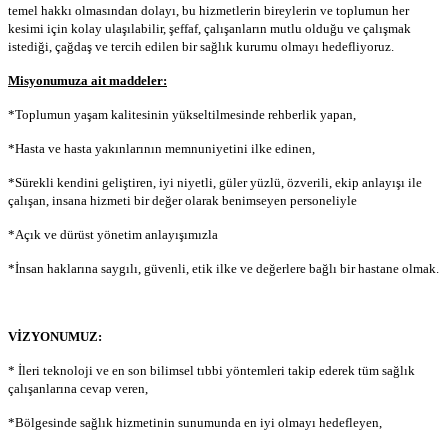
temel hakkı olmasından dolayı, bu hizmetlerin bireylerin ve toplumun her
kesimi için kolay ulaşılabilir, şeffaf, çalışanların mutlu olduğu ve çalışmak
istediği, çağdaş ve tercih edilen bir sağlık kurumu olmayı hedefliyoruz.
Misyonumuza ait maddeler:
*Toplumun yaşam kalitesinin yükseltilmesinde rehberlik yapan,
*Hasta ve hasta yakınlarının memnuniyetini ilke edinen,
*Sürekli kendini geliştiren, iyi niyetli, güler yüzlü, özverili, ekip anlayışı ile
çalışan, insana hizmeti bir değer olarak benimseyen personeliyle
*Açık ve dürüst yönetim anlayışımızla
*İnsan haklarına saygılı, güvenli, etik ilke ve değerlere bağlı bir hastane olmak.
VİZYONUMUZ:
* İleri teknoloji ve en son bilimsel tıbbi yöntemleri takip ederek tüm sağlık
çalışanlarına cevap veren,
*Bölgesinde sağlık hizmetinin sunumunda en iyi olmayı hedefleyen,